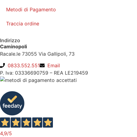
Metodi di Pagamento
Traccia ordine
Indirizzo
Caminopoli
Racale.le 73055 Via Gallipoli, 73
0833.552.551
Email
P. Iva: 03336690759 – REA LE219459
4,9
/5