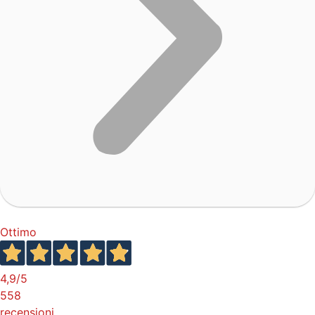
Ottimo
4,9
/5
558
recensioni